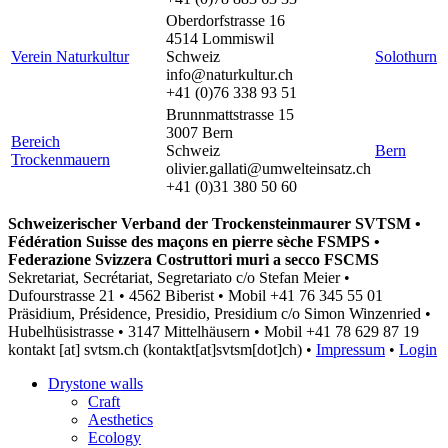
Oberdorfstrasse 16
4514 Lommiswil
Verein Naturkultur
Schweiz
Solothurn
info@naturkultur.ch
+41 (0)76 338 93 51
Brunnmattstrasse 15
3007 Bern
Bereich
Schweiz
Bern
Trockenmauern
olivier.gallati@umwelteinsatz.ch
+41 (0)31 380 50 60
Schweizerischer Verband der Trockensteinmaurer SVTSM •
Fédération Suisse des maçons en pierre sèche FSMPS •
Federazione Svizzera Costruttori muri a secco FSCMS
Sekretariat, Secrétariat, Segretariato c/o Stefan Meier •
Dufourstrasse 21 • 4562 Biberist • Mobil +41 76 345 55 01
Präsidium, Présidence, Presidio, Presidium c/o Simon Winzenried •
Hubelhüsistrasse • 3147 Mittelhäusern • Mobil +41
78 629 87 19
kontakt
[at]
svtsm.ch
(kontakt[at]svtsm[dot]ch)
•
Impressum
•
Login
Drystone walls
Craft
Aesthetics
Ecology