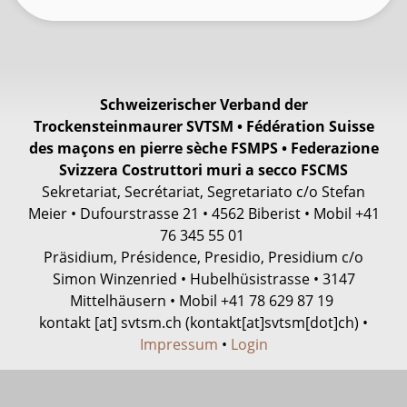
Schweizerischer Verband der
Trockensteinmaurer SVTSM • Fédération Suisse
des maçons en pierre sèche FSMPS • Federazione
Svizzera Costruttori muri a secco FSCMS
Sekretariat, Secrétariat, Segretariato c/o Stefan
Meier • Dufourstrasse 21 • 4562 Biberist • Mobil +41
76 345 55 01
Präsidium, Présidence, Presidio, Presidium c/o
Simon Winzenried • Hubelhüsistrasse • 3147
Mittelhäusern • Mobil +41
78 629 87 19
kontakt
[at]
svtsm.ch
(kontakt[at]svtsm[dot]ch)
•
Impressum
•
Login