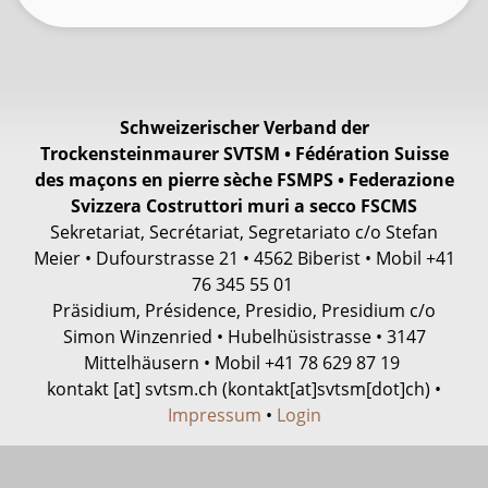
Schweizerischer Verband der
Trockensteinmaurer SVTSM • Fédération Suisse
des maçons en pierre sèche FSMPS • Federazione
Svizzera Costruttori muri a secco FSCMS
Sekretariat, Secrétariat, Segretariato c/o Stefan
Meier • Dufourstrasse 21 • 4562 Biberist • Mobil +41
76 345 55 01
Präsidium, Présidence, Presidio, Presidium c/o
Simon Winzenried • Hubelhüsistrasse • 3147
Mittelhäusern • Mobil +41
78 629 87 19
kontakt
[at]
svtsm.ch
(kontakt[at]svtsm[dot]ch)
•
Impressum
•
Login