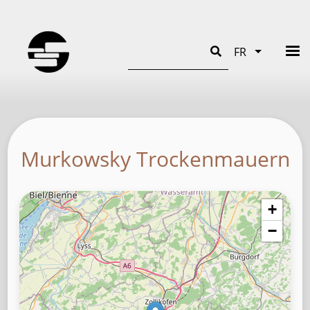
Rechercher
FR
Lister le
Murkowsky Trockenmauern
+
−