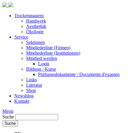
Trockenmauern
Handwerk
Aesthethik
Ökologie
Service
Sektionen
Mitgliederliste (Firmen)
Mitgliederliste (Institutionen)
Mitglied werden
Login
Bildung / Kurse
Prüfungsdokumente / Documents d'examen
Links
Literatur
Shop
Newsblog
Kontakt
Menü
Suche
Suche